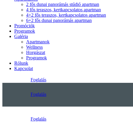
2 fős dunai panorámás stúdió apartman
4 fős teraszos, kertkapcsolatos apartman
4+2 fős teraszos, kertkapcsolatos apartman
6+2 fős dunai panorámás apartman
Promóciók
Programok
Galéria
Apartmanok
Wellness
Horgászat
Programok
Rólunk
Kapcsolat
Foglalás
Foglalás
Foglalás