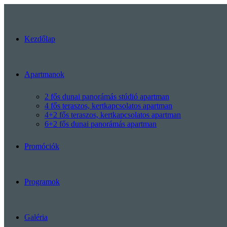
Kezdőlap
Apartmanok
2 fős dunai panorámás stúdió apartman
4 fős teraszos, kertkapcsolatos apartman
4+2 fős teraszos, kertkapcsolatos apartman
6+2 fős dunai panorámás apartman
Promóciók
Programok
Galéria