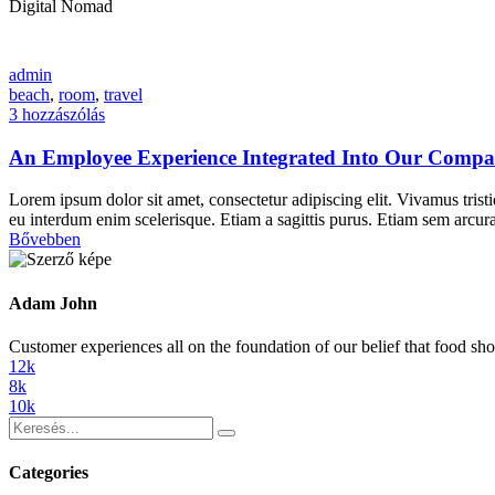
Digital Nomad
admin
beach
,
room
,
travel
3
hozzászólás
An Employee Experience Integrated Into Our Compa
Lorem ipsum dolor sit amet, consectetur adipiscing elit. Vivamus tristiq
eu interdum enim scelerisque. Etiam a sagittis purus. Etiam sem arcur
Bővebben
Adam John
Customer experiences all on the foundation of our belief that food sho
12k
8k
10k
Categories