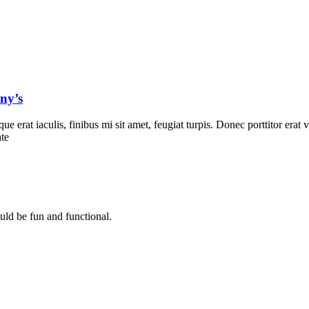
ny’s
ue erat iaculis, finibus mi sit amet, feugiat turpis. Donec porttitor erat
ate
uld be fun and functional.