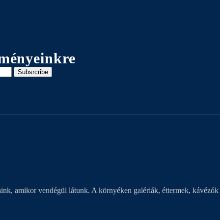
seményeinkre
Subsrcribe
nk, amikor vendégül látunk. A környéken galériák, éttermek, kávézók 