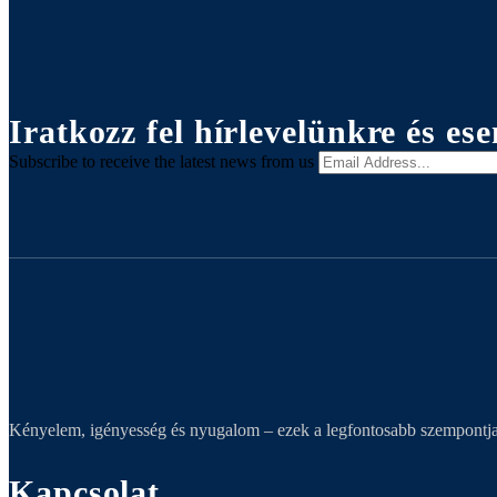
Iratkozz fel hírlevelünkre és e
Subscribe to receive the latest news from us
Kényelem, igényesség és nyugalom – ezek a legfontosabb szempontjai
Kapcsolat