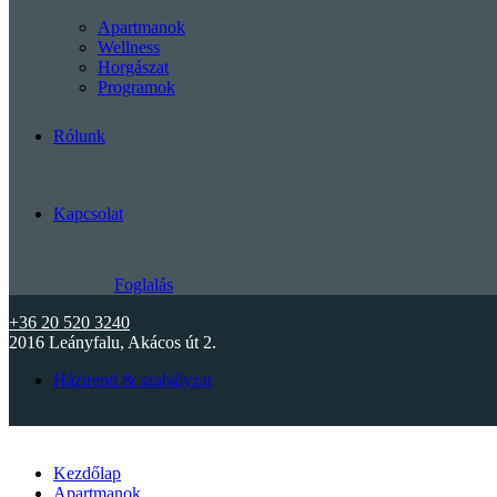
Apartmanok
Wellness
Horgászat
Programok
Rólunk
Kapcsolat
Foglalás
+36 20 520 3240
2016 Leányfalu, Akácos út 2.
Házirend & szabályzat
Kezdőlap
Apartmanok